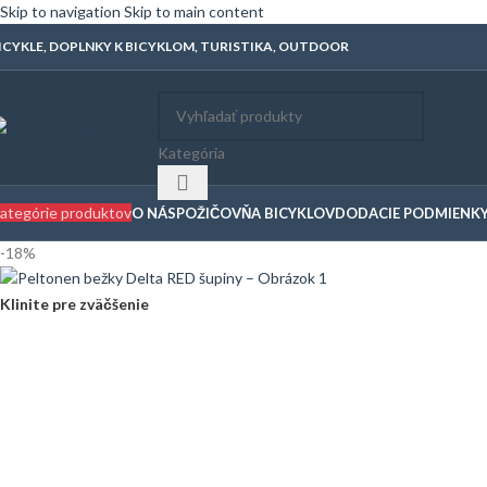
Skip to navigation
Skip to main content
ICYKLE, DOPLNKY K BICYKLOM, TURISTIKA, OUTDOOR
Kategória
ategórie produktov
O NÁS
POŽIČOVŇA BICYKLOV
DODACIE PODMIENK
-18%
Klinite pre zväčšenie