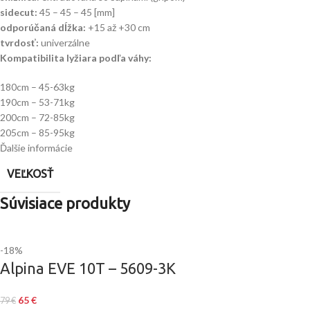
sidecut:
45 – 45 – 45 [mm]
odporúčaná dĺžka:
+15 až +30 cm
tvrdosť:
univerzálne
Kompatibilita lyžiara podľa váhy:
180cm – 45-63kg
190cm – 53-71kg
200cm – 72-85kg
205cm – 85-95kg
Ďalšie informácie
VEĽKOSŤ
Súvisiace produkty
-18%
Alpina EVE 10T – 5609-3K
65
€
79
€