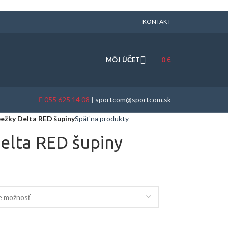
KONTAKT
MÔJ ÚČET
0
€
055 625 14 08
|
sportcom@sportcom.sk
ežky Delta RED šupiny
Späť na produkty
elta RED šupiny