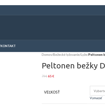
Y
KONTAKT
Domov
/
Bežecké lyžovanie
/
Lyže
/
Peltonen b
Peltonen bežky D
65
€
79
€
VEĽKOSŤ
Vymazať