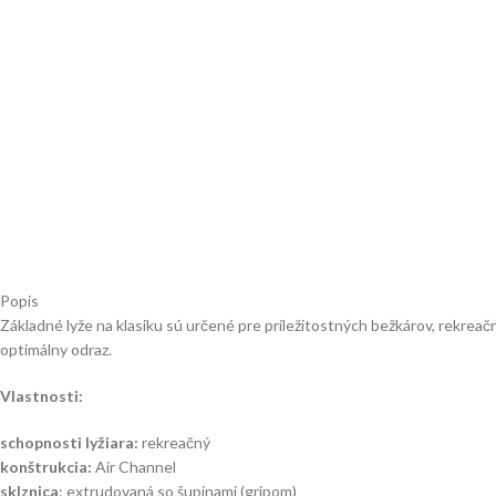
Popis
Základné lyže na klasiku sú určené pre príležitostných bežkárov, rekre
optimálny odraz.
Vlastnosti:
schopnosti lyžiara:
rekreačný
konštrukcia:
Air Channel
sklznica
: extrudovaná so šupinami (gripom)