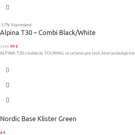
-17%
Vypredané
Alpina T30 – Combi Black/White
99
€
119
€
ALPINA T30 z kolekcie TOURING sú určené pre tých, ktorí požadujú kom
Nordic Base Klister Green
6
€