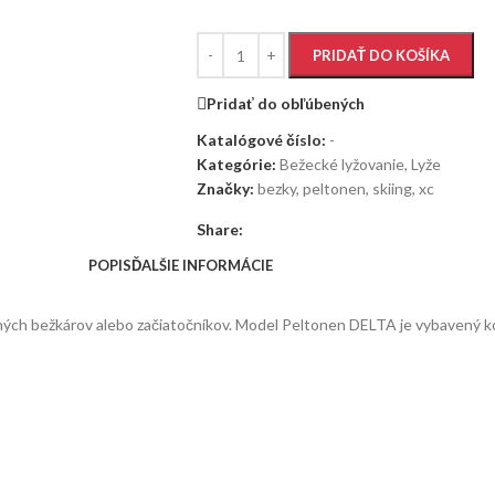
PRIDAŤ DO KOŠÍKA
Pridať do obľúbených
Katalógové číslo:
-
Kategórie:
Bežecké lyžovanie
,
Lyže
Značky:
bezky
,
peltonen
,
skiing
,
xc
Share:
POPIS
ĎALŠIE INFORMÁCIE
ačných bežkárov alebo začiatočníkov. Model Peltonen DELTA je vybavený k