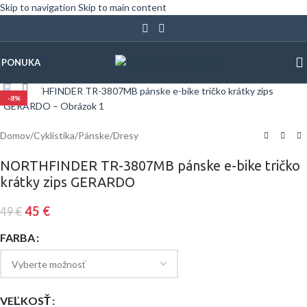
Skip to navigation
Skip to main content
PONUKA
Klinite pre zväčšenie
-8%
Domov
/
Cyklistika
/
Pánske
/
Dresy
NORTHFINDER TR-3807MB pánske e-bike tričko
krátky zips GERARDO
45
€
49
€
FARBA
VEĽKOSŤ