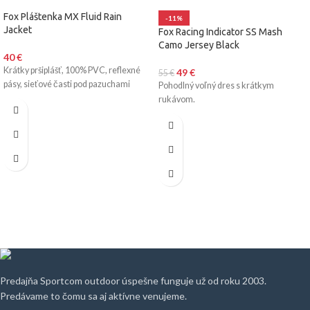
Fox Pláštenka MX Fluid Rain
-11%
Jacket
Fox Racing Indicator SS Mash
Camo Jersey Black
40
€
Krátky pršiplášť, 100% PVC, reflexné
49
€
55
€
pásy, sieťové časti pod pazuchami
Pohodlný voľný dres s krátkym
rukávom.
Predajňa Sportcom outdoor úspešne funguje už od roku 2003.
Predávame to čomu sa aj aktívne venujeme.