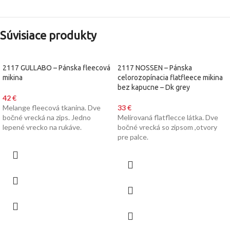
Súvisiace produkty
2117 GULLABO – Pánska fleecová
2117 NOSSEN – Pánska
mikina
celorozopínacia flatfleece mikina
bez kapucne – Dk grey
42
€
Melange fleecová tkanina. Dve
33
€
bočné vrecká na zips. Jedno
Melírovaná flatflecce látka. Dve
lepené vrecko na rukáve.
bočné vrecká so zipsom ,otvory
pre palce.