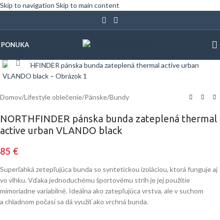
Skip to navigation
Skip to main content
PONUKA
Klinite pre zväčšenie
Domov
/
Lifestyle oblečenie
/
Pánske
/
Bundy
NORTHFINDER pánska bunda zateplená thermal
active urban VLANDO black
85
€
Superľahká zetepľujúca bunda so syntetickou izoláciou, ktorá funguje aj
vo vlhku. Vďaka jednoduchému športovému strih je jej použitie
mimoriadne variabilné. Ideálna ako zatepľujúca vrstva, ale v suchom
a chladnom počasí sa dá využiť ako vrchná bunda.