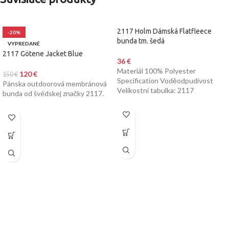
2117 Holm Dámská Flatfleece
-20%
bunda tm. šedá
VYPREDANÉ
2117 Götene Jacket Blue
36
€
Materiál 100% Polyester
120
€
150
€
Specification Voděodpudivost
Pánska outdoorová membránová
Velikostní tabulka: 2117
bunda od švédskej značky 2117.