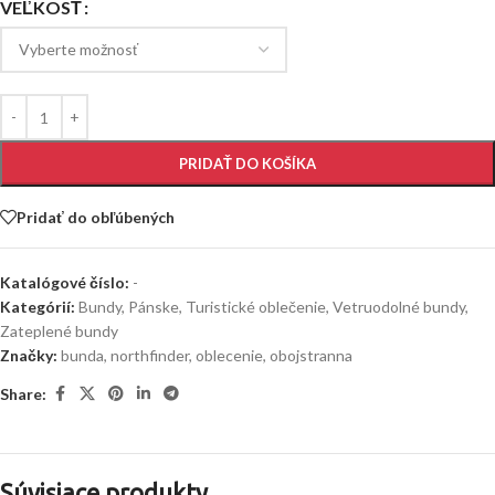
VEĽKOSŤ
PRIDAŤ DO KOŠÍKA
Pridať do obľúbených
Katalógové číslo:
-
Kategórií:
Bundy
,
Pánske
,
Turistické oblečenie
,
Vetruodolné bundy
,
Zateplené bundy
Značky:
bunda
,
northfinder
,
oblecenie
,
obojstranna
Share:
Súvisiace produkty