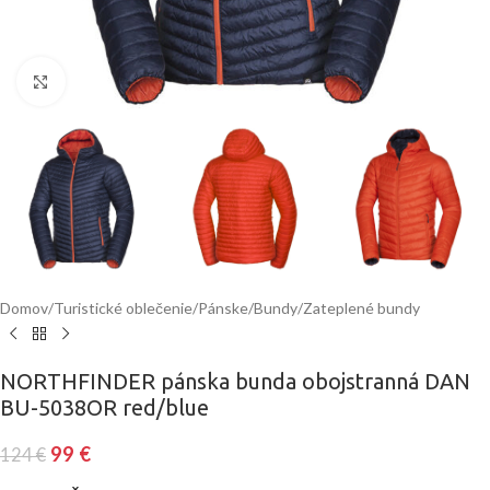
Klinite pre zväčšenie
Domov
/
Turistické oblečenie
/
Pánske
/
Bundy
/
Zateplené bundy
NORTHFINDER pánska bunda obojstranná DAN
BU-5038OR red/blue
99
€
124
€