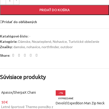
PRIDAŤ DO KOŠÍKA
Pridať do obľúbených
Katalógové číslo:
-
Kategórie:
Dámske
,
Nezateplené
,
Nohavice
,
Turistické oblečenie
Značky:
damske
,
nohavice
,
northfinder
,
outdoor
Share:
Súvisiace produkty
Apasox/SherpaX Chani
-7%
VYPREDANÉ
10
€
Devold Expedition Man Zip Neck
Letné športové Thermo ponožky z