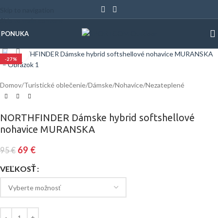
Skip to navigation
Skip to main content
PONUKA
Klinite pre zväčšenie
-27%
Domov
/
Turistické oblečenie
/
Dámske
/
Nohavice
/
Nezateplené
NORTHFINDER Dámske hybrid softshellové
nohavice MURANSKA
69
€
95
€
VEĽKOSŤ