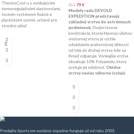
ThermoCool-u s vynikajúcimi
79
€
85
€
termoregulačnými vlastnosťami,
Modely radu DEVOLD
torzním systémom fixácie a
EXPEDITION predstavujú
plastickými vzormi, určené pre
základnú vrstvu do extrémnych
strednú záťaž
podmienok.
Dvojvrstvová
konštrukcia, ktorej hlavnou úlohou
vnútornej vrstvy je rýchle
odvádzanie prebytočnej vlhkosti
od tela do druhej vrstvy, kde sa
ihneď odparuje. Vonkajšia vrstva
obsahuje 10% Polyamidu, ktorý
zvyšuje jej odolnosť.
Obidve
vrstvy naviac výborne izolujú
.
Predajňa Sportcom outdoor úspešne funguje už od roku 2003.