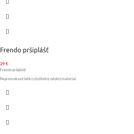
Frendo pršiplášť
29
€
Frendo pršiplášť
Nepremokavý lahko zložitelný odolný material.