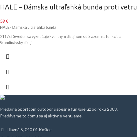
HALE – Dámska ultraľahká bunda proti vetru
59
€
HALE - Dámska ultraľahká bunda
2117 of Sweden sa vyznačuje kvalitným dizajnom s dôrazom na funkciu a
škandinávsky dizajn.
Predajňa Sportcom outdoor úspešne funguje už od roku 2003.
Predávame to čomu sa aj aktívne venujeme.
Hlavná 5, 040 01 Košice