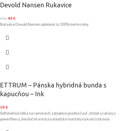
Devold Nansen Rukavice
49
€
59
€
Rukavice Devold Nansen upletené zo 100% merino vlny.
ETTRUM – Pánska hybridná bunda s
kapucňou – Ink
59
€
Softshellová látka na ramenách, zateplená predná časť ,chrbát a rukávy z
powerfleecu,dve bočné vrecká a elastické manžety na konci rukávov.