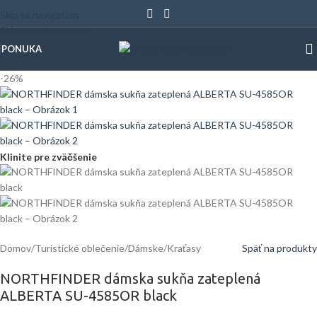
Skip to navigation
Skip to main content
PONUKA
-26%
Klinite pre zväčšenie
Domov
/
Turistické oblečenie
/
Dámske
/
Kraťasy
Späť na produkty
NORTHFINDER dámska sukňa zateplená
ALBERTA SU-4585OR black