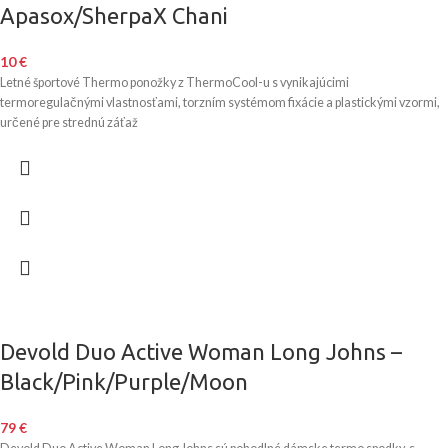
Apasox/SherpaX Chani
10
€
Letné športové Thermo ponožky z ThermoCool-u s vynikajúcimi
termoregulačnými vlastnosťami, torzním systémom fixácie a plastickými vzormi,
určené pre strednú záťaž
Devold Duo Active Woman Long Johns –
Black/Pink/Purple/Moon
79
€