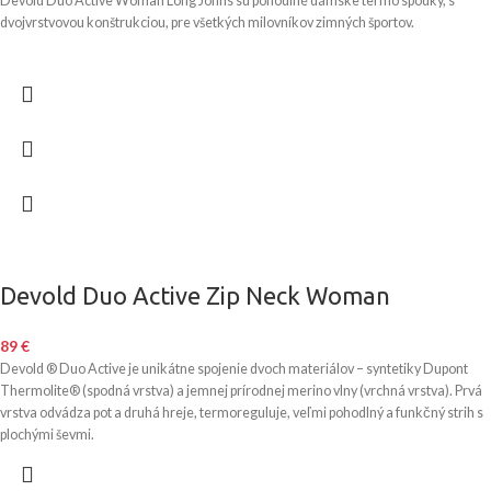
Devold Duo Active Woman Long Johns sú pohodlné dámske termo spodky, s
dvojvrstvovou konštrukciou, pre všetkých milovníkov zimných športov.
Devold Duo Active Zip Neck Woman
89
€
Devold ® Duo Active je unikátne spojenie dvoch materiálov – syntetiky Dupont
Thermolite® (spodná vrstva) a jemnej prírodnej merino vlny (vrchná vrstva). Prvá
vrstva odvádza pot a druhá hreje, termoreguluje, veľmi pohodlný a funkčný strih s
plochými ševmi.