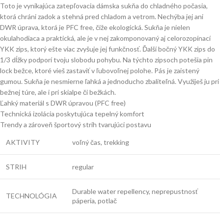
Toto je vynikajúca zatepľovacia dámska sukňa do chladného počasia,
ktorá chráni zadok a stehná pred chladom a vetrom. Nechýba jej ani
DWR úprava, ktorá je PFC free, čiže ekologická. Sukňa je nielen
okulahodiaca a praktická, ale je v nej zakomponovaný aj celorozopínací
YKK zips, ktorý ešte viac zvyšuje jej funkčnosť. Ďalší bočný YKK zips do
1/3 dĺžky podporí tvoju slobodu pohybu. Na týchto zipsoch potešia pin
lock bežce, ktoré vieš zastaviť v ľubovoľnej polohe. Pás je zaistený
gumou. Sukňa je nesmierne ľahká a jednoducho zbaliteľná. Využiješ ju pri
bežnej túre, ale i pri skialpe či bežkách.
Ľahký materiál s DWR úpravou (PFC free)
Technická izolácia poskytujúca tepelný komfort
Trendy a zároveň športový strih tvarujúci postavu
AKTIVITY
voľný čas, trekking
STRIH
regular
Durable water repellency, neprepustnosť
TECHNOLÓGIA
páperia, potlač