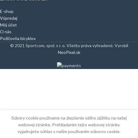
E-shop
Výpredaj
Môj účet
O nás
Požičovňa bicyklov
© 2021 Sportcom, spol. s r. o. Všetky práva vyhradené. Vyrobil
NeoPixel.sk
Súbory cookie používame na zlepšenie vášho zážitku na našej
webovej stránke. Prehliadaním tejto webovej stránky
vyjadrujete súhlas s naším používaním súborov cookie.