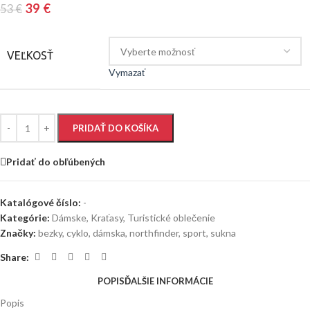
39
€
53
€
VEĽKOSŤ
Vymazať
PRIDAŤ DO KOŠÍKA
Pridať do obľúbených
Katalógové číslo:
-
Kategórie:
Dámske
,
Kraťasy
,
Turistické oblečenie
Značky:
bezky
,
cyklo
,
dámska
,
northfinder
,
sport
,
sukna
Share:
POPIS
ĎALŠIE INFORMÁCIE
Popis