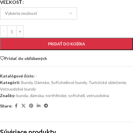
VEĽKOSŤ
PRIDAŤ DO KOŠÍKA
Pridať do obľúbených
Katalógové číslo:
-
Kategórií:
Bundy
,
Dámske
,
Softshellové bundy
,
Turistické oblečenie
,
Vetruodolné bundy
Značky:
bunda
,
dámska
,
northfinder
,
softshell
,
vetruodolna
Share:
Súvisiace produkty