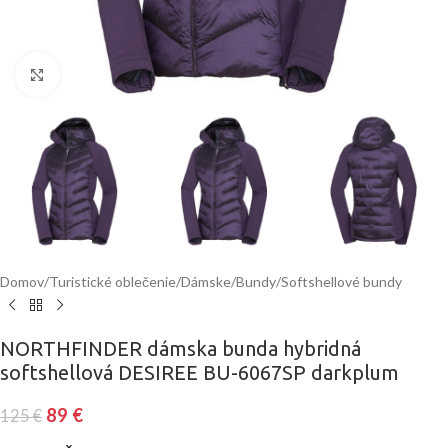
Klinite pre zväčšenie
Domov
/
Turistické oblečenie
/
Dámske
/
Bundy
/
Softshellové bundy
NORTHFINDER dámska bunda hybridná
softshellová DESIREE BU-6067SP darkplum
89
€
125
€