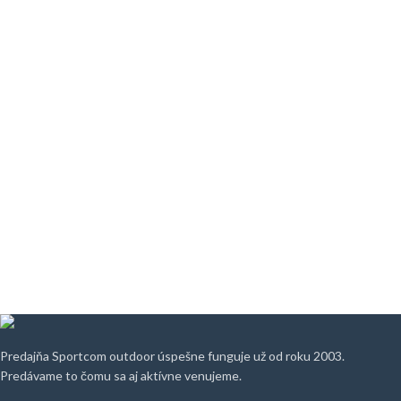
Predajňa Sportcom outdoor úspešne funguje už od roku 2003.
Predávame to čomu sa aj aktívne venujeme.