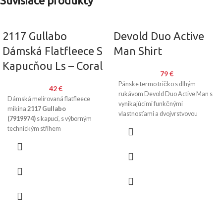
Súvisiace produkty
2117 Gullabo
Devold Duo Active
Dámská Flatfleece S
Man Shirt
Kapucňou Ls – Coral
79
€
Pánske termo tričko s dlhým
42
€
rukávom Devold Duo Active Man s
Dámská melírovaná flatfleece
vynikajúcimi funkčnými
mikina
2117 Gullabo
vlastnosťami a dvojvrstvovou
(7919974)
s kapucí, s výborným
konštrukciou vhodné na náročné
technickým střihem
aktivity v chladnom počasí.
umožňující
volnost pohybu
a
velmi dobrými funkčními
vlastnostmi.
Voděodpudivá
úprava DWR