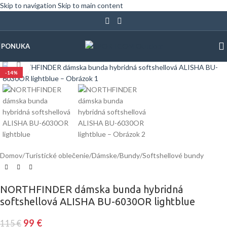
Skip to navigation
Skip to main content
PONUKA
Klinite pre zväčšenie
-14%
Domov
/
Turistické oblečenie
/
Dámske
/
Bundy
/
Softshellové bundy
NORTHFINDER dámska bunda hybridná
softshellová ALISHA BU-6030OR lightblue
99
€
115
€