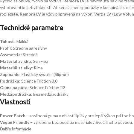
Rýchlo sa obúva, rýchlo sa vyzúva.
Remora LV
je navrhnutá na dlhé trén
vyhotovení bez zbytočností. Absencia medzipodrážky v kombinácii s miern
rozliezate,
Remora LV
je vždy pripravená na výkon. Verzia
LV (Low Volu
Technické parametre
Tuhosť:
Mäkká
Profil:
Stredne agresívny
Asymetria:
Stredná
Materiál zvršku:
Syn Flex
Materiál stielky:
Rima
Zapínanie:
Elastický systém (Slip-on)
Podrážka:
Science Friction 3.0
Guma na päte:
Science Friction R2
Medzipodrážka:
Bez medzipodrážky
Vlastnosti
Power Patch
– zosilnená guma v oblasti špičky pre lepší výkon pri toe h
Vegan Friendly
– vyrobené bez použitia materiálov živočíšneho pôvodu.
Ďalšie informácie