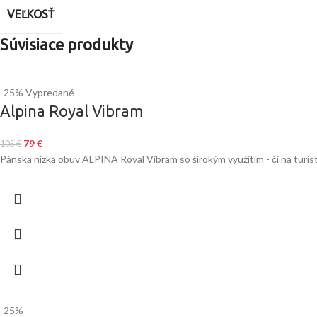
VEĽKOSŤ
Súvisiace produkty
-25%
Vypredané
Alpina Royal Vibram
79
€
105
€
Pánska nízka obuv ALPINA Royal Vibram so širokým využitím - či na turist
-25%