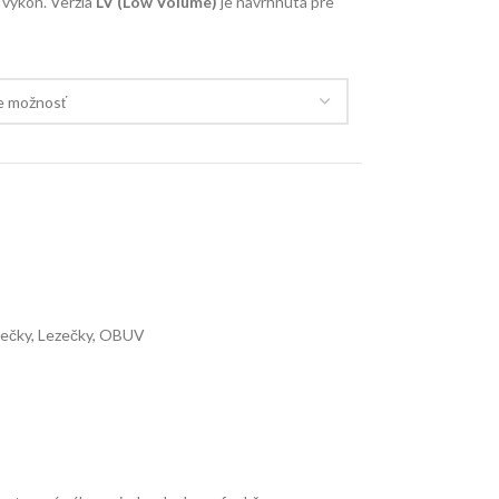
 výkon. Verzia
LV (Low Volume)
je navrhnutá pre
ečky
,
Lezečky
,
OBUV