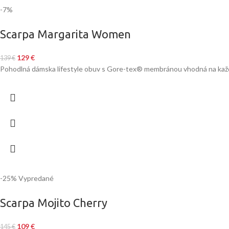
-7%
Scarpa Margarita Women
129
€
139
€
Pohodlná dámska lifestyle obuv s Gore-tex® membránou vhodná na kaž
-25%
Vypredané
Scarpa Mojito Cherry
109
€
145
€