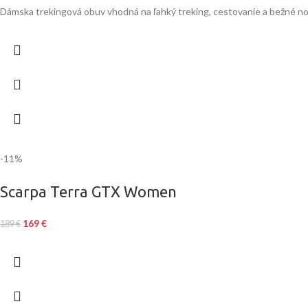
Dámska trekingová obuv vhodná na ľahký treking, cestovanie a bežné no
-11%
Scarpa Terra GTX Women
169
€
189
€