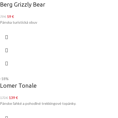
Berg Grizzly Bear
59
€
79
€
Pánska turistická obuv
-18%
Lomer Tonale
139
€
170
€
Pánske ľahké a pohodlné trekkingové topánky.