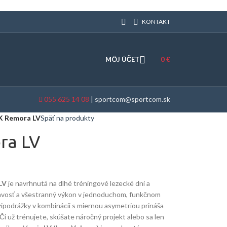
KONTAKT
MÔJ ÚČET
0
€
055 625 14 08
|
sportcom@sportcom.sk
 Remora LV
Späť na produkty
ra LV
LV
je navrhnutá na dlhé tréningové lezecké dni a
navosť a všestranný výkon v jednoduchom, funkčnom
ipodrážky v kombinácii s miernou asymetriou prináša
 Či už trénujete, skúšate náročný projekt alebo sa len