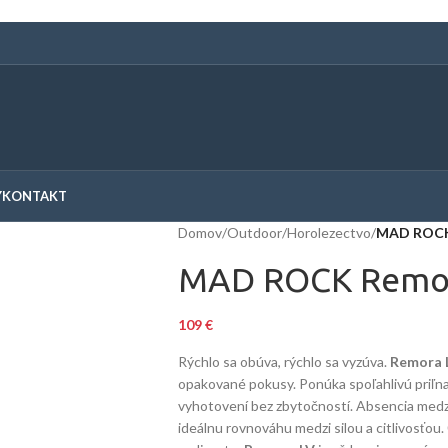
Y
KONTAKT
Domov
/
Outdoor
/
Horolezectvo
/
MAD ROCK
MAD ROCK Remo
109
€
Rýchlo sa obúva, rýchlo sa vyzúva.
Remora 
opakované pokusy. Ponúka spoľahlivú priľ
vyhotovení bez zbytočností. Absencia medz
ideálnu rovnováhu medzi silou a citlivosťou.