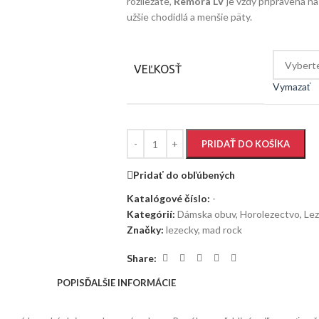
rozliezate,
Remora LV
je vždy pripravená na
užšie chodidlá a menšie päty.
VEĽKOSŤ
Vymazať
PRIDAŤ DO KOŠÍKA
Pridať do obľúbených
Katalógové číslo:
-
Kategórií:
Dámska obuv
,
Horolezectvo
,
Lez
Značky:
lezecky
,
mad rock
Share:
POPIS
ĎALŠIE INFORMÁCIE