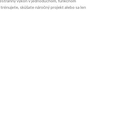
 všestranný výkon v jednoduchom, funkčnom
 trénujete, skúšate náročný projekt alebo sa len