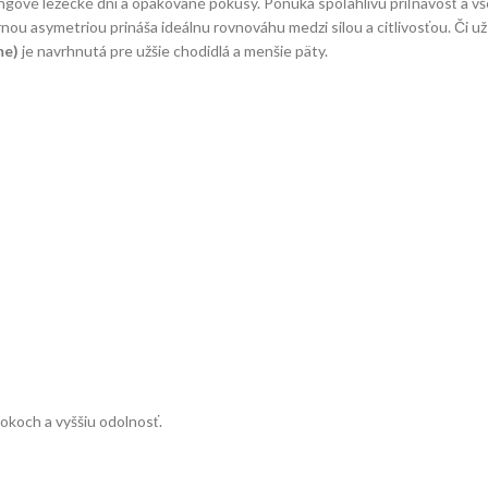
ingové lezecké dni a opakované pokusy. Ponúka spoľahlivú priľnavosť a
ou asymetriou prináša ideálnu rovnováhu medzi silou a citlivosťou. Či už
me)
je navrhnutá pre užšie chodidlá a menšie päty.
ookoch a vyššiu odolnosť.