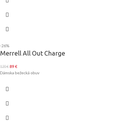
-26%
Merrell All Out Charge
89
€
120
€
Dámska bežecká obuv