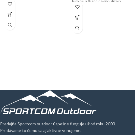
funkciu a škandinávsky dizajn.
Predajňa Sportcom outdoor úspešne funguje už od roku 2003.
Predávame to čomu sa aj aktívne venujeme.