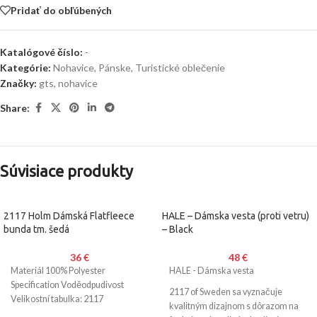
Pridať do obľúbených
Katalógové číslo:
-
Kategórie:
Nohavice
,
Pánske
,
Turistické oblečenie
Značky:
gts
,
nohavice
Share:
Súvisiace produkty
2117 Holm Dámská Flatfleece
HALE – Dámska vesta (proti vetru)
bunda tm. šedá
– Black
36
€
48
€
Materiál 100% Polyester
HALE - Dámska vesta
Specification Voděodpudivost
2117 of Sweden sa vyznačuje
Velikostní tabulka: 2117
kvalitným dizajnom s dôrazom na