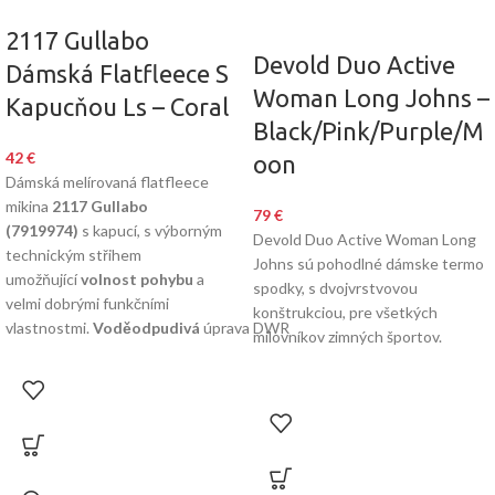
2117 Gullabo
Devold Duo Active
Dámská Flatfleece S
Woman Long Johns –
Kapucňou Ls – Coral
Black/Pink/Purple/M
42
€
oon
Dámská melírovaná flatfleece
mikina
2117 Gullabo
79
€
(7919974)
s kapucí, s výborným
Devold Duo Active Woman Long
technickým střihem
Johns sú pohodlné dámske termo
umožňující
volnost pohybu
a
spodky, s dvojvrstvovou
velmi dobrými funkčními
konštrukciou, pre všetkých
vlastnostmi.
Voděodpudivá
úprava DWR
milovníkov zimných športov.