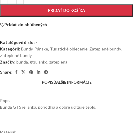
PRIDAŤ DO KOŠÍKA
Pridať do obľúbených
Katalógové číslo:
-
Kategórií:
Bundy
,
Pánske
,
Turistické oblečenie
,
Zateplené bundy
,
Zateplené bundy
Značky:
bunda
,
gts
,
lahko
,
zateplena
Share:
POPIS
ĎALŠIE INFORMÁCIE
Popis
Bunda GTS je ľahká, pohodlná a dobre udržuje teplo.
Material: