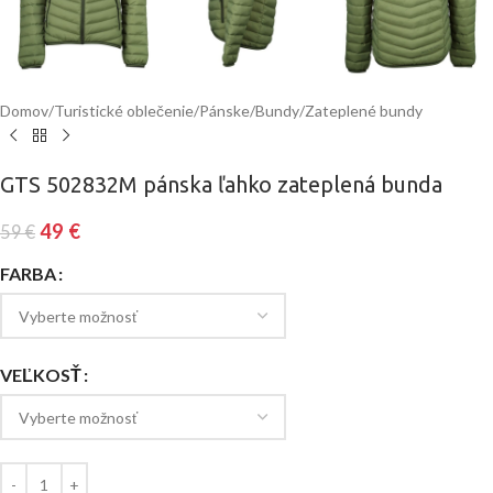
Domov
/
Turistické oblečenie
/
Pánske
/
Bundy
/
Zateplené bundy
GTS 502832M pánska ľahko zateplená bunda
49
€
59
€
FARBA
VEĽKOSŤ