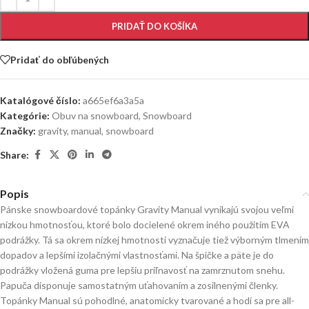
PRIDAŤ DO KOŠÍKA
Pridať do obľúbených
Katalógové číslo:
a665ef6a3a5a
Kategórie:
Obuv na snowboard
,
Snowboard
Značky:
gravity
,
manual
,
snowboard
Share:
Popis
Pánske snowboardové topánky Gravity Manual vynikajú svojou veľmi
nízkou hmotnosťou, ktoré bolo docielené okrem iného použitím EVA
podrážky. Tá sa okrem nízkej hmotnosti vyznačuje tiež výborným tlmením
dopadov a lepšími izolačnými vlastnosťami. Na špičke a päte je do
podrážky vložená guma pre lepšiu priľnavosť na zamrznutom snehu.
Papuča disponuje samostatným uťahovaním a zosilnenými členky.
Topánky Manual sú pohodlné, anatomicky tvarované a hodí sa pre all-