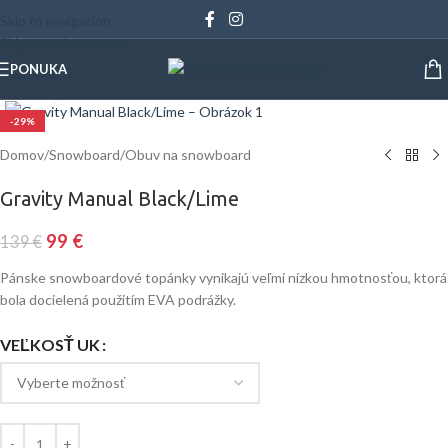
Skip to navigation
Skip to main content
PONUKA
Klinite pre zväčšenie
-29%
Domov
/
Snowboard
/
Obuv na snowboard
Gravity Manual Black/Lime
99
€
139
€
Pánske snowboardové topánky vynikajú veľmi nízkou hmotnosťou, ktorá
bola docielená použitím EVA podrážky.
VEĽKOSŤ UK