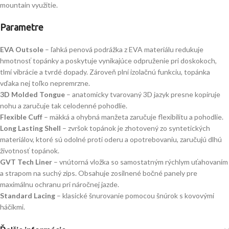
mountain využitie.
Parametre
EVA Outsole
– ľahká penová podrážka z EVA materiálu redukuje
hmotnosť topánky a poskytuje vynikajúce odpruženie pri doskokoch,
tlmí vibrácie a tvrdé dopady. Zároveň plní izolačnú funkciu, topánka
vďaka nej toľko nepremrzne.
3D Molded Tongue
– anatomicky tvarovaný 3D jazyk presne kopíruje
nohu a zaručuje tak celodenné pohodlie.
Flexible Cuff
– mäkká a ohybná manžeta zaručuje flexibilitu a pohodlie.
Long Lasting Shell
– zvršok topánok je zhotovený zo syntetických
materiálov, ktoré sú odolné proti oderu a opotrebovaniu, zaručujú dlhú
životnosť topánok.
GVT Tech Liner
– vnútorná vložka so samostatným rýchlym uťahovaním
a strapom na suchý zips. Obsahuje zosilnené bočné panely pre
maximálnu ochranu pri náročnej jazde.
Standard Lacing
– klasické šnurovanie pomocou šnúrok s kovovými
háčikmi.