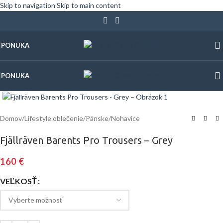
Skip to navigation
Skip to main content
PONUKA
PONUKA
Klinite pre zväčšenie
Domov
/
Lifestyle oblečenie
/
Pánske
/
Nohavice
Fjällräven Barents Pro Trousers – Grey
160
€
VEĽKOSŤ