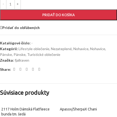
PRIDAŤ DO KOŠÍKA
Pridať do obľúbených
Katalógové číslo:
-
Kategórií:
Lifestyle oblečenie
,
Nezateplené
,
Nohavice
,
Nohavice
,
Pánske
,
Pánske
,
Turistické oblečenie
Značka:
fjallraven
Share:
Súvisiace produkty
2117 Holm Dámská Flatfleece
Apasox/SherpaX Chani
bunda tm. šedá