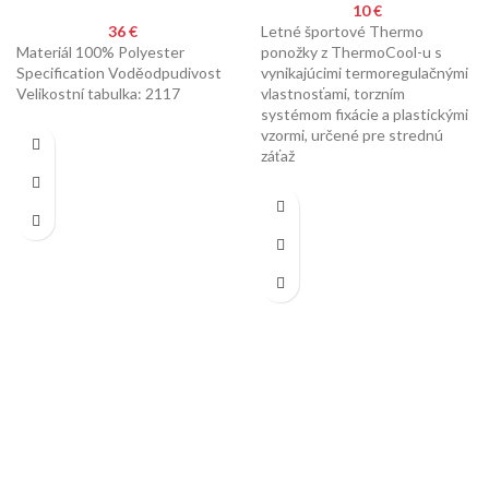
10
€
36
€
Letné športové Thermo
Materiál 100% Polyester
ponožky z ThermoCool-u s
Specification Voděodpudivost
vynikajúcimi termoregulačnými
Velikostní tabulka: 2117
vlastnosťami, torzním
systémom fixácie a plastickými
vzormi, určené pre strednú
záťaž