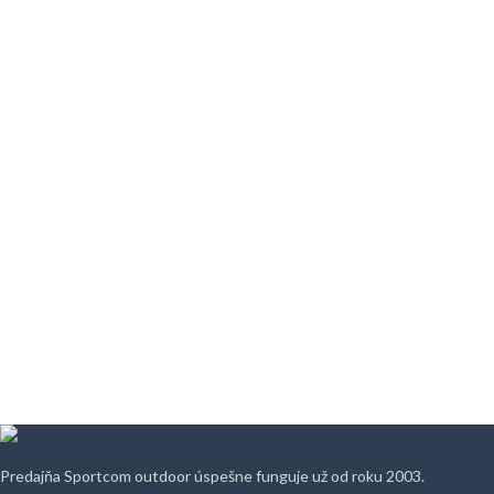
Predajňa Sportcom outdoor úspešne funguje už od roku 2003.