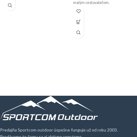
malým cestovateľom.
Predajňa Sportcom outdoor úspešne funguje už od roku 2003.
Predávame to čomu sa aj aktívne venujeme.