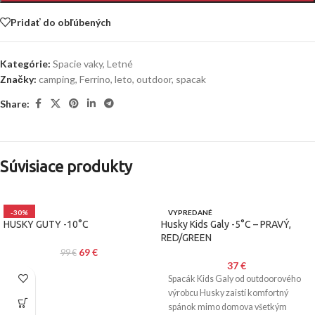
Pridať do obľúbených
Kategórie:
Spacie vaky
,
Letné
Značky:
camping
,
Ferrino
,
leto
,
outdoor
,
spacak
Share:
Súvisiace produkty
-30%
VYPREDANÉ
HUSKY GUTY -10°C
Husky Kids Galy -5°C – PRAVÝ,
RED/GREEN
69
€
99
€
37
€
Spacák Kids Galy od outdoorového
výrobcu Husky zaistí komfortný
spánok mimo domova všetkým