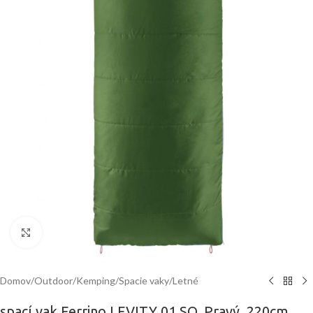
Klinite pre zväčšenie
Domov
/
Outdoor
/
Kemping
/
Spacie vaky
/
Letné
spací vak Ferrino LEVITY 01 SQ, Pravý, 220cm