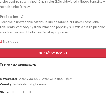
alebo cepíny. Batoh vhodný na širokú škálu aktivít, od výletov, turistiku v
horách alebo ferraty.
Prečo dámsky?
Technické prevedenie batohu je prispôsobené ergonómii ženského
tela: kratší chrbtový systém, ramenné popruhy sú užšie a bližšie pri sebe
a sú tvarované s ohľadom na ženské proporcie.
Na sklade
PRIDAŤ DO KOŠÍKA
Pridať do obľúbených
Kategórie:
Batohy 30-55 l
,
Batohy/Nosiče/Tašky
Značky:
batoh
,
damsky
,
Ferrino
Share: