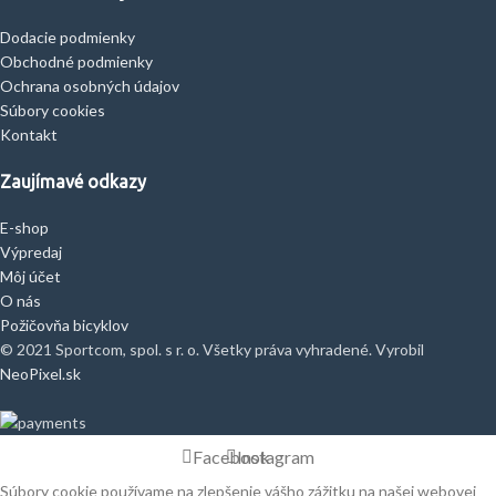
Dodacie podmienky
Obchodné podmienky
Ochrana osobných údajov
Súbory cookies
Kontakt
Zaujímavé odkazy
E-shop
Výpredaj
Môj účet
O nás
Požičovňa bicyklov
© 2021 Sportcom, spol. s r. o. Všetky práva vyhradené. Vyrobil
NeoPixel.sk
Facebook
Instagram
Súbory cookie používame na zlepšenie vášho zážitku na našej webovej