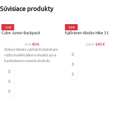
Súvisiace produkty
-11%
-13%
Cube Junior Backpack
Fjällräven Abisko Hike 35
40
€
143
€
45
€
165
€
Štýlový detský cyklistický batoh pre
vášho malého bikera vhodný aj na
každodenné nosenie do školy.