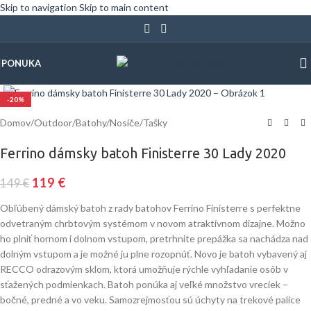
Skip to navigation
Skip to main content
PONUKA
Klinite pre zväčšenie
-20%
Domov
/
Outdoor
/
Batohy/Nosiče/Tašky
Ferrino dámsky batoh Finisterre 30 Lady 2020
119
€
149
€
Obľúbený dámský batoh z rady batohov Ferrino Finisterre s perfektne
odvetraným chrbtovým systémom v novom atraktívnom dizajne. Možno
ho plniť hornom i dolnom vstupom, pretrhnite prepážka sa nachádza nad
dolným vstupom a je možné ju plne rozopnúť. Novo je batoh vybavený aj
RECCO odrazovým sklom, ktorá umožňuje rýchle vyhľadanie osôb v
sťažených podmienkach. Batoh ponúka aj veľké množstvo vreciek –
bočné, predné a vo veku. Samozrejmosťou sú úchyty na trekové palice