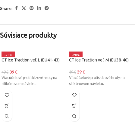
Share:
Súvisiace produkty
-20%
-20%
CT Ice Traction veľ. L (EU41-43)
CT Ice Traction veľ. M (EU38-40)
39
€
39
€
49
€
49
€
Viacúčelové protisklzové hroty na
Viacúčelové protisklzové hroty na
silikónovom návleku.
silikónovom návleku.