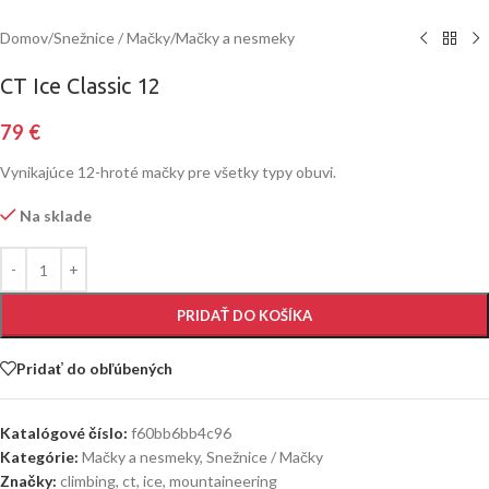
Domov
/
Snežnice / Mačky
/
Mačky a nesmeky
CT Ice Classic 12
79
€
Vynikajúce 12-hroté mačky pre všetky typy obuvi.
Na sklade
PRIDAŤ DO KOŠÍKA
Pridať do obľúbených
Katalógové číslo:
f60bb6bb4c96
Kategórie:
Mačky a nesmeky
,
Snežnice / Mačky
Značky:
climbing
,
ct
,
ice
,
mountaineering