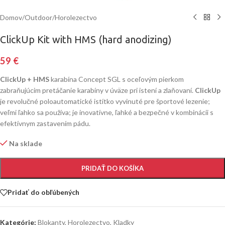
Domov
/
Outdoor
/
Horolezectvo
ClickUp Kit with HMS (hard anodizing)
59
€
ClickUp + HMS
karabína Concept SGL s oceľovým pierkom
zabraňujúcim pretáčanie karabíny v úväze pri istení a zlaňovaní.
ClickUp
je revolučné poloautomatické istítko vyvinuté pre športové lezenie;
veľmi ľahko sa používa; je inovatívne, ľahké a bezpečné v kombinácii s
efektívnym zastavením pádu.
Na sklade
PRIDAŤ DO KOŠÍKA
Pridať do obľúbených
Kategórie:
Blokanty
,
Horolezectvo
,
Kladky