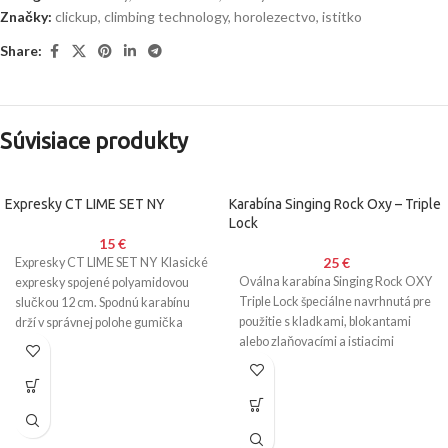
Značky:
clickup
,
climbing technology
,
horolezectvo
,
istitko
Share:
Súvisiace produkty
Expresky CT LIME SET NY
Karabína Singing Rock Oxy – Triple
Lock
15
€
25
€
Expresky CT LIME SET NY Klasické
Oválna karabína Singing Rock OXY
expresky spojené polyamidovou
Triple Lock špeciálne navrhnutá pre
slučkou 12 cm. Spodnú karabínu
použitie s kladkami, blokantami
drží v správnej polohe gumička
alebo zlaňovacími a istiacimi
FIXITE. Špeciálne pofilovanie na
prostriedkami. trojčinný poistka
konci zámku zabraňuje
náhodnému zachyteniu za lano.
Karabíny sú individuálne testované
pred samotnou expedíciou.