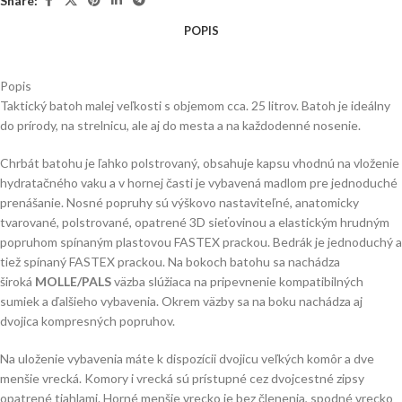
Share:
POPIS
Popis
Taktický batoh malej veľkosti s objemom cca. 25 litrov. Batoh je ideálny
do prírody, na strelnicu, ale aj do mesta a na každodenné nosenie.
Chrbát batohu je ľahko polstrovaný, obsahuje kapsu vhodnú na vloženie
hydratačného vaku a v hornej časti je vybavená madlom pre jednoduché
prenášanie. Nosné popruhy sú výškovo nastaviteľné, anatomicky
tvarované, polstrované, opatrené 3D sieťovinou a elastickým hrudným
popruhom spínaným plastovou FASTEX prackou. Bedrák je jednoduchý a
tiež spínaný FASTEX prackou. Na bokoch batohu sa nachádza
široká
MOLLE/PALS
väzba slúžiaca na pripevnenie kompatibilných
sumiek a ďalšieho vybavenia. Okrem väzby sa na boku nachádza aj
dvojica kompresných popruhov.
Na uloženie vybavenia máte k dispozícii dvojicu veľkých komôr a dve
menšie vrecká. Komory i vrecká sú prístupné cez dvojcestné zipsy
opatrené tiahlami. Horné menšie vrecko je bez členenia, spodné vrecko