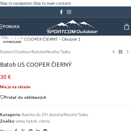
Skip to navigation
Skip to main content
PONUKA
Klinite pre zväčšenie
VYPREDANÉ
Domov
/
Outdoor
/
Batohy/Nosiče/Tašky
Batoh US COOPER ČIERNÝ
30
€
Nie je na sklade
Pridať do obľúbených
Kategórie:
Batohy do 29 l
,
Batohy/Nosiče/Tašky
Značky:
army
,
batoh
,
cierny