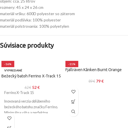
objem: cca. 25 litrov
rozmery: 45 x 24 x 26 cm
materiál vršku: 600D polyester so záterom
materiál podšívka: 100% polyester
materiál polstrovania: 100% polyetylen
Súvisiace produkty
-16%
-11%
Fjällräven Kånken Burnt Orange
VYPREDANÉ
Bežecký batoh Ferrino X-Track 15
79
€
89
€
52
€
62
€
Ferrino X-Track 15
Inovovaná verzia obľúbeného
bežeckého batohu značky Ferrino.
Minimálna váha a perfektne
padnúci strih sú jeho prednosti.
Rozšírená predná časť ramenných