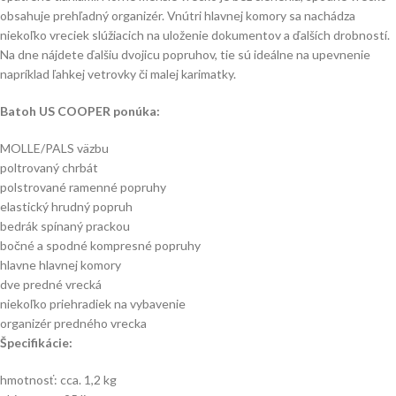
obsahuje prehľadný organizér. Vnútri hlavnej komory sa nachádza
niekoľko vreciek slúžiacich na uloženie dokumentov a ďalších drobností.
Na dne nájdete ďalšiu dvojicu popruhov, tie sú ideálne na upevnenie
napríklad ľahkej vetrovky či malej karimatky.
Batoh US COOPER ponúka:
MOLLE/PALS väzbu
poltrovaný chrbát
polstrované ramenné popruhy
elastický hrudný popruh
bedrák spínaný prackou
bočné a spodné kompresné popruhy
hlavne hlavnej komory
dve predné vrecká
niekoľko priehradiek na vybavenie
organizér predného vrecka
Špecifikácie:
hmotnosť: cca. 1,2 kg