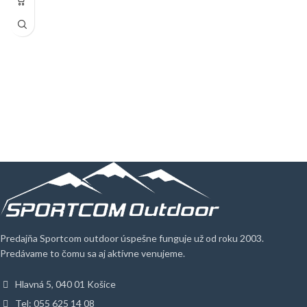
popruhu zvyšuje fixáciu a batoh tak
aj pri veľmi náročnom a dlhom behu
držia a neprekáža. Dvojitý hrudný
popruh možno prispôsobiť postave,
predĺžený pás perfektne obopína
trup, čím sa opäť zvyšuje fixácie.
Výborný batoh na krátke behy i
ultramaratón.
Predajňa Sportcom outdoor úspešne funguje už od roku 2003.
Predávame to čomu sa aj aktívne venujeme.
Hlavná 5, 040 01 Košice
Tel: 055 625 14 08