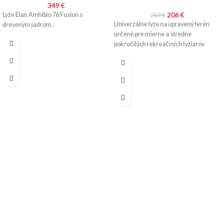
349
€
206
€
Lyže Elan Amhibio 76 Fusion s
269
€
Univerzálne lyže na upravený terén
dreveným jadrom.
určené pre mierne a stredne
pokročilých rekreačných lyžiarov