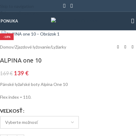
Skip to navigation
Skip to main content
PONUKA
Klinite pre zväčšenie
-18%
Domov
/
Zjazdové lyžovanie
/
Lyžiarky
ALPINA one 10
139
€
169
€
Pánské lyžařské boty Alpina One 10
Flex index = 110.
VEĽKOSŤ