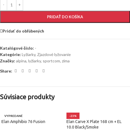
PRIDAŤ DO KOŠÍKA
Pridať do obľúbených
Katalógové číslo:
-
Kategórie:
Lyžiarky
,
Zjazdové lyžovanie
Značky:
alpina
,
lyžiarky
,
sportcom
,
zima
Share:
Súvisiace produkty
VYPREDANÉ
-23%
Elan Amphibio 76 Fusion
Elan Carve X Plate 168 cm + EL
10.0 Black/Smoke