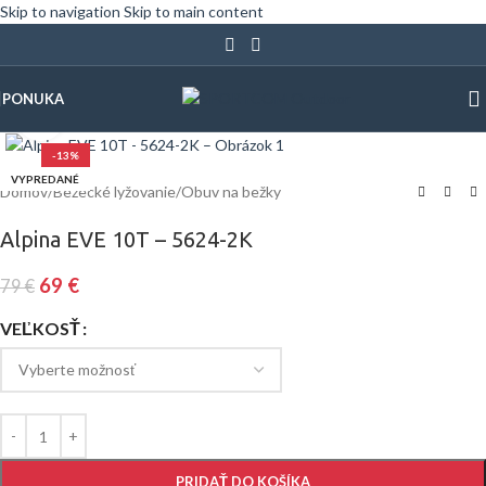
Skip to navigation
Skip to main content
PONUKA
Klinite pre zväčšenie
-13%
VYPREDANÉ
Domov
/
Bežecké lyžovanie
/
Obuv na bežky
Alpina EVE 10T – 5624-2K
69
€
79
€
VEĽKOSŤ
PRIDAŤ DO KOŠÍKA