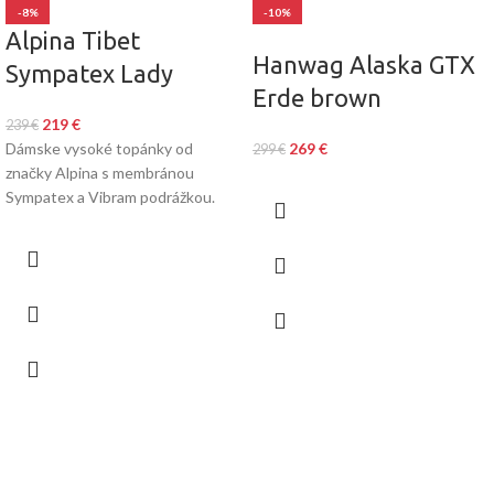
-8%
-10%
Alpina Tibet
Hanwag Alaska GTX
Sympatex Lady
Erde brown
219
€
239
€
Dámske vysoké topánky od
269
€
299
€
značky Alpina s membránou
Sympatex a Vibram podrážkou.