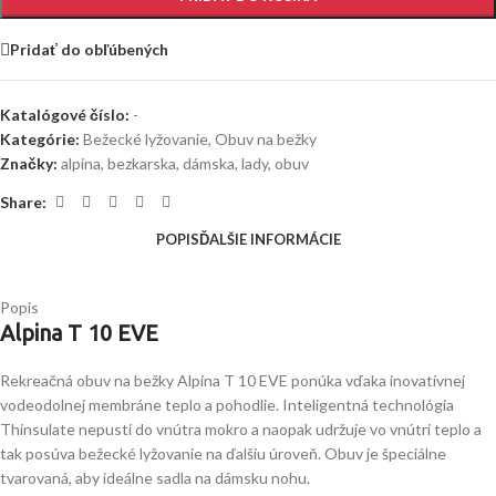
Pridať do obľúbených
Katalógové číslo:
-
Kategórie:
Bežecké lyžovanie
,
Obuv na bežky
Značky:
alpina
,
bezkarska
,
dámska
,
lady
,
obuv
Share:
POPIS
ĎALŠIE INFORMÁCIE
Popis
Alpina T 10 EVE
Rekreačná obuv na bežky Alpina T 10 EVE ponúka vďaka inovatívnej
vodeodolnej membráne teplo a pohodlie. Inteligentná technológia
Thinsulate nepustí do vnútra mokro a naopak udržuje vo vnútri teplo a
tak posúva bežecké lyžovanie na ďalšiu úroveň. Obuv je špeciálne
tvarovaná, aby ideálne sadla na dámsku nohu.