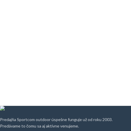
Predajňa Sportcom outdoor úspešne funguje už od roku 2003.
Predávame to čomu sa aj aktívne venujeme.