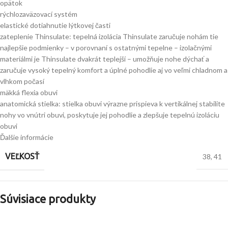
opätok
rýchlozaväzovací systém
elastické dotiahnutie lýtkovej časti
zateplenie Thinsulate: tepelná izolácia Thinsulate zaručuje nohám tie
najlepšie podmienky – v porovnaní s ostatnými tepelne – izolačnými
materiálmi je Thinsulate dvakrát teplejší – umožňuje nohe dýchať a
zaručuje vysoký tepelný komfort a úplné pohodlie aj vo veľmi chladnom a
vlhkom počasí
mäkká flexia obuvi
anatomická stielka: stielka obuvi výrazne prispieva k vertikálnej stabilite
nohy vo vnútri obuvi, poskytuje jej pohodlie a zlepšuje tepelnú izoláciu
obuvi
Ďalšie informácie
VEĽKOSŤ
38
,
41
Súvisiace produkty